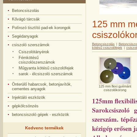
Betoncsiszolás
Kővágó tárcsák
125 mm méh
Polírozó tisztító pad-ek korongok
csiszolókor
Segédanyagok
Betoncsiszolás
|
Betoncsisz
csiszoló szerszámok
kötésű csiszolófejek
|
csiszo
Csiszolótányérok
Fémkötésű
csiszolószerszámok
Műgyanta kötésű csiszolófejek
sarok - élcsiszoló szerszámok
Önterülő habarcsok, betonjavítók,
125 mm flexi gyémánt
cementes anyagok
csiszolókorong
Injektáló eszközök
125mm flexibili
gépkölcsönzés
Sarokcsiszoló 
betoncsiszoló gépek - eszközök
szerszám. tépőz
kézigép erősen ja
Kedvenc termékek