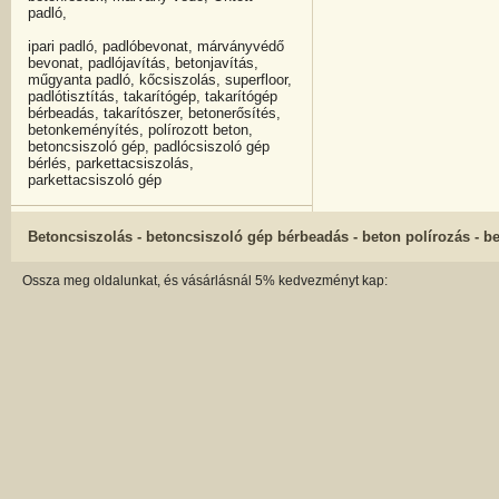
padló,
ipari padló, padlóbevonat, márványvédő
bevonat, padlójavítás, betonjavítás,
műgyanta padló, kőcsiszolás, superfloor,
padlótisztítás, takarítógép, takarítógép
bérbeadás, takarítószer, betonerősítés,
betonkeményítés, polírozott beton,
betoncsiszoló gép, padlócsiszoló gép
bérlés, parkettacsiszolás,
parkettacsiszoló gép
Betoncsiszolás - betoncsiszoló gép bérbeadás - beton polírozás - b
Ossza meg oldalunkat, és vásárlásnál 5% kedvezményt kap: