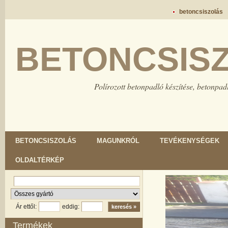
betoncsiszolás
BETONCSIS
Polírozott betonpadló készítése, betonpadl
BETONCSISZOLÁS
MAGUNKRÓL
TEVÉKENYSÉGEK
OLDALTÉRKÉP
Ár ettől:
eddig:
Termékek