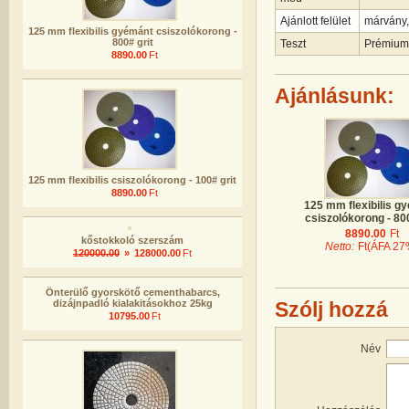
Ajánlott felület
márvány, 
125 mm flexibilis gyémánt csiszolókorong -
800# grit
Teszt
Prémium 
8890.00
Ft
Ajánlásunk:
125 mm flexibilis csiszolókorong - 100# grit
8890.00
Ft
125 mm flexibilis g
csiszolókorong - 800
8890.00
Ft
kőstokkoló szerszám
Netto:
Ft
(ÁFA 27
120000.00
»
128000.00
Ft
Önterülő gyorskötő cementhabarcs,
dizájnpadló kialakitásokhoz 25kg
Szólj hozzá
10795.00
Ft
Név