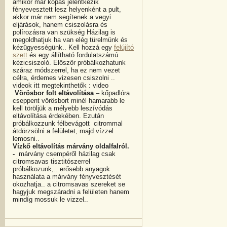
amikor már kopás jelentkezik
fényevesztett lesz helyenként a pult,
akkor már nem segítenek a vegyi
eljárások, hanem csiszolásra és
polírozásra van szükség Házilag is
megoldhatjuk ha van elég türelmünk és
kézügyességünk.. Kell hozzá egy
felújító
szett
és egy állítható fordulatszámú
kézicsiszoló. Először próbálkozhatunk
száraz módszerrel, ha ez nem vezet
célra, érdemes vizesen csiszolni ..
videok itt megtekinthetők : video
Vörösbor folt eltávolítása
– kőpadlóra
cseppent vörösbort minél hamarabb le
kell töröljük a mélyebb leszívódás
eltávolítása érdekében. Ezután
próbálkozzunk félbevágott citrommal
átdörzsölni a felületet, majd vízzel
lemosni..
Vízkő eltávolítás márvány oldalfalról.
-
márvány csempéről házilag csak
citromsavas tisztitószerrel
próbálkozunk,.. erősebb anyagok
használata a márvány fényvesztését
okozhatja.. a citromsavas szereket se
hagyjuk megszáradni a felületen hanem
mindíg mossuk le vizzel..