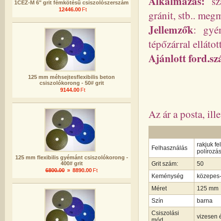
Alkalmaz
ás:
szá
1CEZ-M 6" grit fémkötésű csiszolószerszám
12446.00
Ft
gránit, stb.. me
Jellemzők
: gyé
tépőzárral ellát
Ajánlott ford.s
125 mm méhsejtesflexibilis beton
csiszolókorong - 50# grit
9144.00
Ft
Az ár a posta, ill
rakjuk fe
Felhasználás
polírozás
125 mm flexibilis gyémánt csiszolókorong -
400# grit
Grit szám:
50
6800.00
»
8890.00
Ft
Keménység
közepes
Méret
125 mm
Szín
barna
Csiszolási
vizesen é
mód