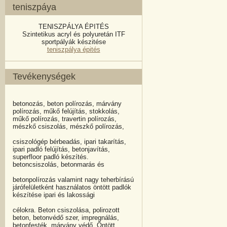
teniszpáya
TENISZPÁLYA ÉPITÉS
Szintetikus acryl és polyuretán ITF
sportpályák készitése
teniszpálya épités
Tevékenységek
betonozás, beton polírozás, márvány
polírozás, műkő felújítás, stokkolás,
műkő polírozás, travertin polírozás,
mészkő csiszolás, mészkő polírozás,
csiszológép bérbeadás, ipari takarítás,
ipari padló felújítás, betonjavítás,
superfloor padló készítés.
betoncsiszolás, betonmarás és
betonpolírozás valamint nagy teherbírású
járófelületként használatos öntött padlók
készítése ipari és lakossági
célokra. Beton csiszolása, polirozott
beton, betonvédő szer, impregnálás,
betonfesték, márvány védő, Öntött