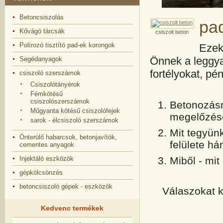
Betoncsiszolás
pad
Kővágó tárcsák
csiszolt beton
Polírozó tisztító pad-ek korongok
Ezek
Önnek a leggya
Segédanyagok
fortélyokat, p
csiszoló szerszámok
Csiszolótányérok
Fémkötésű
csiszolószerszámok
Betonozásn
Műgyanta kötésű csiszolófejek
mege
sarok - élcsiszoló szerszámok
Mit tegyünk
Önterülő habarcsok, betonjavítók,
felülete há
cementes anyagok
Miből - mit
Injektáló eszközök
gépkölcsönzés
betoncsiszoló gépek - eszközök
Válaszokat k
Kedvenc termékek