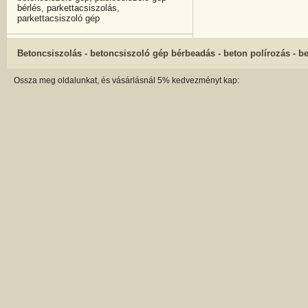
bérlés, parkettacsiszolás,
parkettacsiszoló gép
Betoncsiszolás - betoncsiszoló gép bérbeadás - beton polírozás - b
Ossza meg oldalunkat, és vásárlásnál 5% kedvezményt kap: