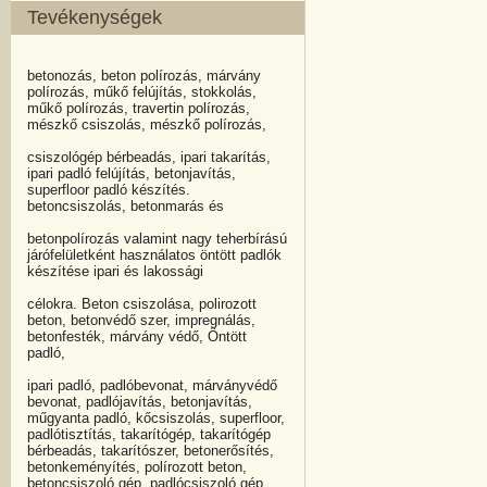
Tevékenységek
betonozás, beton polírozás, márvány
polírozás, műkő felújítás, stokkolás,
műkő polírozás, travertin polírozás,
mészkő csiszolás, mészkő polírozás,
csiszológép bérbeadás, ipari takarítás,
ipari padló felújítás, betonjavítás,
superfloor padló készítés.
betoncsiszolás, betonmarás és
betonpolírozás valamint nagy teherbírású
járófelületként használatos öntött padlók
készítése ipari és lakossági
célokra. Beton csiszolása, polirozott
beton, betonvédő szer, impregnálás,
betonfesték, márvány védő, Öntött
padló,
ipari padló, padlóbevonat, márványvédő
bevonat, padlójavítás, betonjavítás,
műgyanta padló, kőcsiszolás, superfloor,
padlótisztítás, takarítógép, takarítógép
bérbeadás, takarítószer, betonerősítés,
betonkeményítés, polírozott beton,
betoncsiszoló gép, padlócsiszoló gép