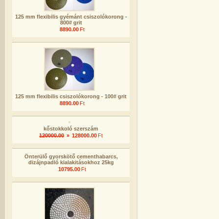
125 mm flexibilis gyémánt csiszolókorong -
800# grit
8890.00
Ft
125 mm flexibilis csiszolókorong - 100# grit
8890.00
Ft
kőstokkoló szerszám
120000.00
»
128000.00
Ft
Önterülő gyorskötő cementhabarcs,
dizájnpadló kialakitásokhoz 25kg
10795.00
Ft