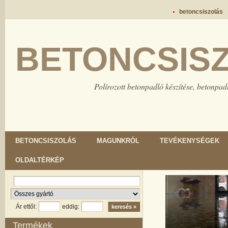
betoncsiszolás
BETONCSIS
Polírozott betonpadló készítése, betonpadl
BETONCSISZOLÁS
MAGUNKRÓL
TEVÉKENYSÉGEK
OLDALTÉRKÉP
Ár ettől:
eddig:
Termékek