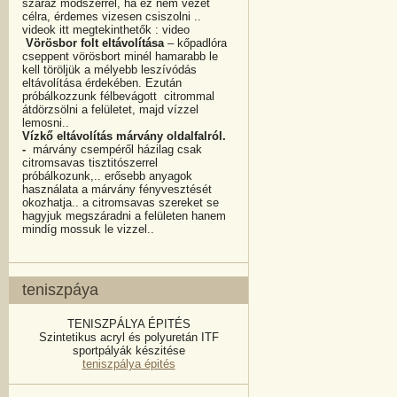
száraz módszerrel, ha ez nem vezet
célra, érdemes vizesen csiszolni ..
videok itt megtekinthetők : video
Vörösbor folt eltávolítása
– kőpadlóra
cseppent vörösbort minél hamarabb le
kell töröljük a mélyebb leszívódás
eltávolítása érdekében. Ezután
próbálkozzunk félbevágott citrommal
átdörzsölni a felületet, majd vízzel
lemosni..
Vízkő eltávolítás márvány oldalfalról.
-
márvány csempéről házilag csak
citromsavas tisztitószerrel
próbálkozunk,.. erősebb anyagok
használata a márvány fényvesztését
okozhatja.. a citromsavas szereket se
hagyjuk megszáradni a felületen hanem
mindíg mossuk le vizzel..
teniszpáya
TENISZPÁLYA ÉPITÉS
Szintetikus acryl és polyuretán ITF
sportpályák készitése
teniszpálya épités