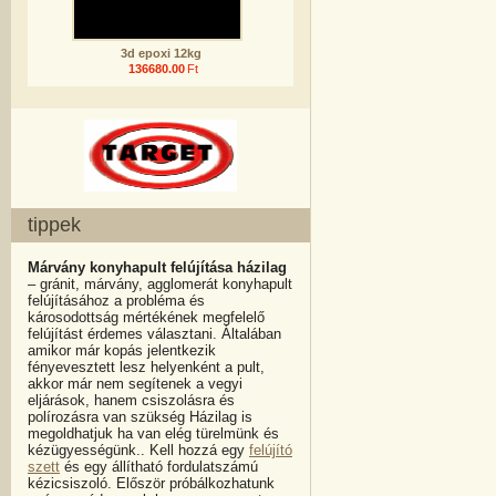
3d epoxi 12kg
136680.00
Ft
tippek
Márvány konyhapult felújítása házilag
– gránit, márvány, agglomerát konyhapult
felújításához a probléma és
károsodottság mértékének megfelelő
felújítást érdemes választani. Általában
amikor már kopás jelentkezik
fényevesztett lesz helyenként a pult,
akkor már nem segítenek a vegyi
eljárások, hanem csiszolásra és
polírozásra van szükség Házilag is
megoldhatjuk ha van elég türelmünk és
kézügyességünk.. Kell hozzá egy
felújító
szett
és egy állítható fordulatszámú
kézicsiszoló. Először próbálkozhatunk