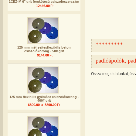
1CEZ-M 6" grit fémkötésű csiszolószerszám
12446.00
Ft
*********
125 mm méhsejtesflexibilis beton
csiszolókorong - 50# grit
9144.00
Ft
padlóápolók, pa
Ossza meg oldalunkat, és 
125 mm flexibilis gyémánt csiszolókorong -
400# grit
6800.00
»
8890.00
Ft