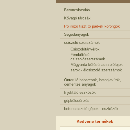
Betoncsiszolás
Kővágó tárcsák
Polírozó tisztító pad-ek korongok
Segédanyagok
csiszoló szerszámok
Csiszolótányérok
Fémkötésű
csiszolószerszámok
Műgyanta kötésű csiszolófejek
sarok - élcsiszoló szerszámok
Önterülő habarcsok, betonjavítók,
cementes anyagok
Injektáló eszközök
gépkölcsönzés
betoncsiszoló gépek - eszközök
Kedvenc termékek