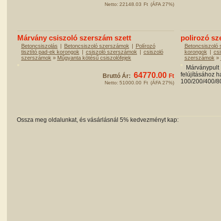
Netto:
22148.03
Ft
(ÁFA 27%)
Márvány csiszoló szerszám szett
polirozó sze
Betoncsiszolás
|
Betoncsiszoló szerszámok
|
Polírozó
Betoncsiszoló
tisztító pad-ek korongok
|
csiszoló szerszámok
|
csiszoló
korongok
|
cs
szerszámok
»
Műgyanta kötésű csiszolófejek
szerszámok
»
Márványpult 
64770.00
felújításához ha
Bruttó Ár:
Ft
100/200/400/800
Netto:
51000.00
Ft
(ÁFA 27%)
Ossza meg oldalunkat, és vásárlásnál 5% kedvezményt kap: