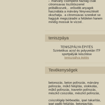
célra, érdemes vizesen csiszolni ..
videok itt megtekinthetők : video
Vörösbor folt eltávolítása
– kőpadlóra
cseppent vörösbort minél hamarabb le
kell töröljük a mélyebb leszívódás
eltávolítása érdekében. Ezután
próbálkozzunk félbevágott citrommal
átdörzsölni a felületet, majd vízzel
lemosni..
Vízkő eltávolítás márvány oldalfalról.
-
márvány csempéről házilag csak
citromsavas tisztitószerrel
próbálkozunk,.. erősebb anyagok
használata a márvány fényvesztését
okozhatja.. a citromsavas szereket se
hagyjuk megszáradni a felületen hanem
mindíg mossuk le vizzel..
teniszpáya
TENISZPÁLYA ÉPITÉS
Szintetikus acryl és polyuretán ITF
sportpályák készitése
teniszpálya épités