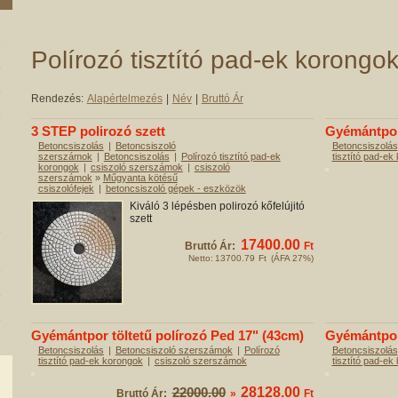
Polírozó tisztító pad-ek korongo
Rendezés:
Alapértelmezés
|
Név
|
Bruttó Ár
3 STEP polirozó szett
Gyémántpor 
Betoncsiszolás
|
Betoncsiszoló
Betoncsiszolás
szerszámok
|
Betoncsiszolás
|
Polírozó tisztító pad-ek
tisztító pad-ek
korongok
|
csiszoló szerszámok
|
csiszoló
szerszámok
»
Műgyanta kötésű
csiszolófejek
|
betoncsiszoló gépek - eszközök
Kiváló 3 lépésben polirozó kőfelújitó
szett
17400.00
Bruttó Ár:
Ft
Netto:
13700.79
Ft
(ÁFA 27%)
Gyémántpor töltetű polírozó Ped 17" (43cm)
Gyémántpor 
Betoncsiszolás
|
Betoncsiszoló szerszámok
|
Polírozó
Betoncsiszolás
tisztító pad-ek korongok
|
csiszoló szerszámok
tisztító pad-ek
22000.00
28128.00
Bruttó Ár:
»
Ft