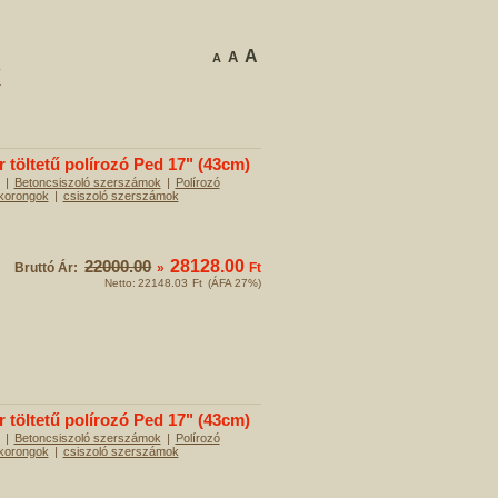
A
A
A
k
töltetű polírozó Ped 17" (43cm)
|
Betoncsiszoló szerszámok
|
Polírozó
 korongok
|
csiszoló szerszámok
22000.00
28128.00
Bruttó Ár:
»
Ft
Netto:
22148.03
Ft
(ÁFA 27%)
töltetű polírozó Ped 17" (43cm)
|
Betoncsiszoló szerszámok
|
Polírozó
 korongok
|
csiszoló szerszámok