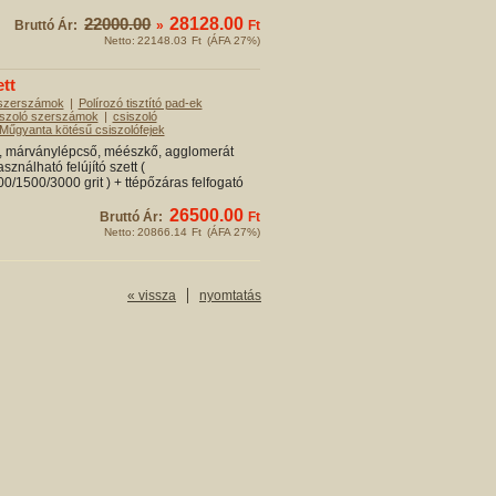
22000.00
28128.00
Bruttó Ár:
»
Ft
Netto:
22148.03
Ft
(ÁFA 27%)
tt
 szerszámok
|
Polírozó tisztító pad-ek
iszoló szerszámok
|
csiszoló
Műgyanta kötésű csiszolófejek
, márványlépcső, méészkő, agglomerát
sználható felújító szett (
/1500/3000 grit ) + ttépőzáras felfogató
26500.00
Bruttó Ár:
Ft
Netto:
20866.14
Ft
(ÁFA 27%)
« vissza
nyomtatás