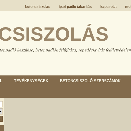
betoncsiszolás
ipari padló takaritás
kapcsolat
mob
CSISZOLÁS
tonpadló készítése, betonpadlók felújítása, repedésjavítás felületvédele
L
TEVÉKENYSÉGEK
BETONCSISZOLÓ SZERSZÁMOK