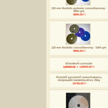
125 mm flexibilis gyémánt csiszolókorong -
800# grit
8890.00
Ft
125 mm flexibilis csiszolókorong - 100# grit
8890.00
Ft
kőstokkoló szerszám
120000.00
»
128000.00
Ft
Önterülő gyorskötő cementhabarcs,
dizájnpadló kialakitásokhoz 25kg
10795.00
Ft