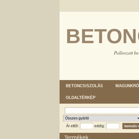
BETON
Polírozott be
BETONCSISZOLÁS
MAGUNKRÓ
OLDALTÉRKÉP
Ár ettől:
eddig:
Termékek