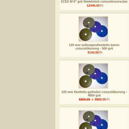
1CEZ-M 6" grit fémkötésű csiszolószerszám
12446.00
Ft
125 mm méhsejtesflexibilis beton
csiszolókorong - 50# grit
9144.00
Ft
125 mm flexibilis gyémánt csiszolókorong -
400# grit
6800.00
»
8890.00
Ft