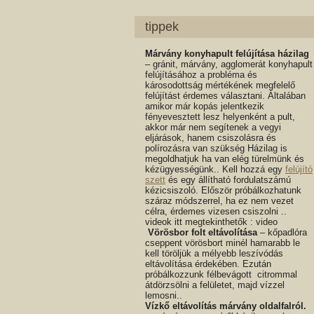
tippek
Márvány konyhapult felújítása házilag
– gránit, márvány, agglomerát konyhapult
felújításához a probléma és
károsodottság mértékének megfelelő
felújítást érdemes választani. Általában
amikor már kopás jelentkezik
fényevesztett lesz helyenként a pult,
akkor már nem segítenek a vegyi
eljárások, hanem csiszolásra és
polírozásra van szükség Házilag is
megoldhatjuk ha van elég türelmünk és
kézügyességünk.. Kell hozzá egy
felújító
szett
és egy állítható fordulatszámú
kézicsiszoló. Először próbálkozhatunk
száraz módszerrel, ha ez nem vezet