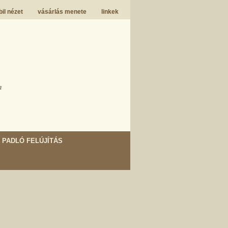
il nézet
vásárlás menete
linkek
m
PADLÓ FELÚJÍTÁS