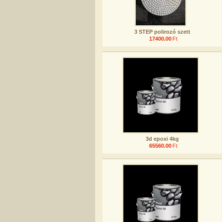
3 STEP polirozó szett
17400.00
Ft
3d epoxi 4kg
65560.00
Ft