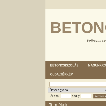
BETON
Polírozott be
BETONCSISZOLÁS
MAGUNKRÓ
OLDALTÉRKÉP
Ár ettől:
eddig:
Termékek