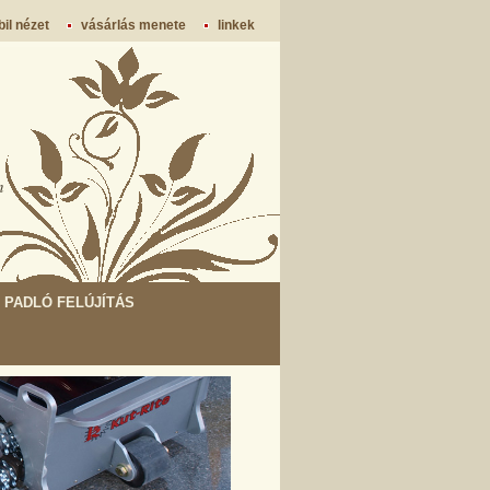
il nézet
vásárlás menete
linkek
m
PADLÓ FELÚJÍTÁS