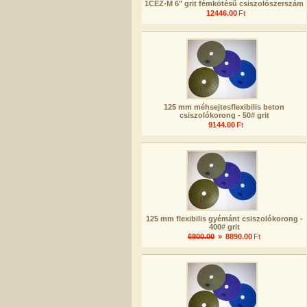
1CEZ-M 6" grit fémkötésű csiszolószerszám
12446.00
Ft
125 mm méhsejtesflexibilis beton
csiszolókorong - 50# grit
9144.00
Ft
125 mm flexibilis gyémánt csiszolókorong -
400# grit
6800.00
»
8890.00
Ft