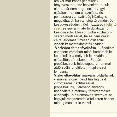
amikor már kopás jelentkezik
fényevesztett lesz helyenként a pult,
akkor már nem segítenek a vegyi
eljárások, hanem csiszolásra és
polírozásra van szükség Házilag is
megoldhatjuk ha van elég türelmünk és
kézügyességünk.. Kell hozzá egy
felújító
szett
és egy állítható fordulatszámú
kézicsiszoló. Először próbálkozhatunk
száraz módszerrel, ha ez nem vezet
célra, érdemes vizesen csiszolni ..
videok itt megtekinthetők : video
Vörösbor folt eltávolítása
– kőpadlóra
cseppent vörösbort minél hamarabb le
kell töröljük a mélyebb leszívódás
eltávolítása érdekében. Ezután
próbálkozzunk félbevágott citrommal
átdörzsölni a felületet, majd vízzel
lemosni..
Vízkő eltávolítás márvány oldalfalról.
-
márvány csempéről házilag csak
citromsavas tisztitószerrel
próbálkozunk,.. erősebb anyagok
használata a márvány fényvesztését
okozhatja.. a citromsavas szereket se
hagyjuk megszáradni a felületen hanem
mindíg mossuk le vizzel..