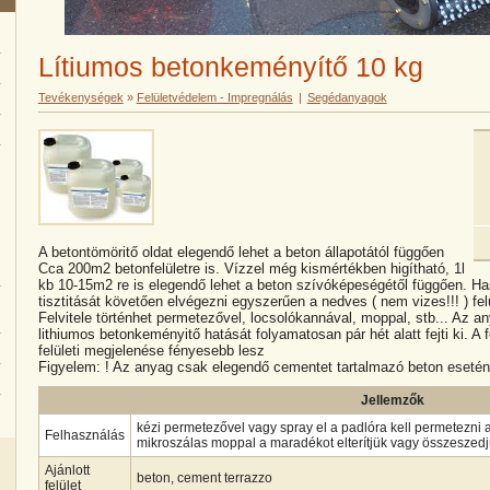
Lítiumos betonkeményítő 10 kg
Tevékenységek
»
Felületvédelem - Impregnálás
|
Segédanyagok
A betontömöritő oldat elegendő lehet a beton állapotától függően
Cca 200m2 betonfelületre is. Vízzel még kismértékben higítható, 1l
kb 10-15m2 re is elegendő lehet a beton szívóképeségétől függően. H
tisztitását követően elvégezni egyszerűen a nedves ( nem vizes!!! ) felül
Felvitele történhet permetezővel, locsolókannával, moppal, stb... Az an
lithiumos betonkeményitő hatását folyamatosan pár hét alatt fejti ki. A 
felületi megjelenése fényesebb lesz
Figyelem: ! Az anyag csak elegendő cementet tartalmazó beton esetén
Jellemzők
kézi permetezővel vagy spray el a padlóra kell permetezni 
Felhasználás
mikroszálas moppal a maradékot elterítjük vagy összeszedj
Ajánlott
beton, cement terrazzo
felület