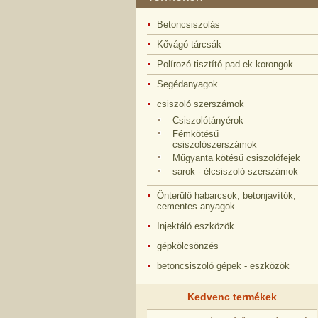
Betoncsiszolás
Kővágó tárcsák
Polírozó tisztító pad-ek korongok
Segédanyagok
csiszoló szerszámok
Csiszolótányérok
Fémkötésű
csiszolószerszámok
Műgyanta kötésű csiszolófejek
sarok - élcsiszoló szerszámok
Önterülő habarcsok, betonjavítók,
cementes anyagok
Injektáló eszközök
gépkölcsönzés
betoncsiszoló gépek - eszközök
Kedvenc termékek