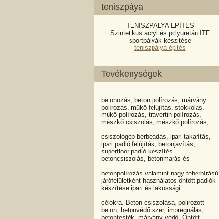
teniszpáya
TENISZPÁLYA ÉPITÉS
Szintetikus acryl és polyuretán ITF
sportpályák készitése
teniszpálya épités
Tevékenységek
betonozás, beton polírozás, márvány
polírozás, műkő felújítás, stokkolás,
műkő polírozás, travertin polírozás,
mészkő csiszolás, mészkő polírozás,
csiszológép bérbeadás, ipari takarítás,
ipari padló felújítás, betonjavítás,
superfloor padló készítés.
betoncsiszolás, betonmarás és
betonpolírozás valamint nagy teherbírású
járófelületként használatos öntött padlók
készítése ipari és lakossági
célokra. Beton csiszolása, polirozott
beton, betonvédő szer, impregnálás,
betonfesték, márvány védő, Öntött