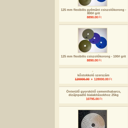
125 mm flexibilis gyémánt csiszolókorong -
800# grit
8890.00
Ft
125 mm flexibilis csiszolókorong - 100# grit
8890.00
Ft
kőstokkoló szerszám
120000.00
»
128000.00
Ft
Önterülő gyorskötő cementhabarcs,
dizájnpadló kialakitásokhoz 25kg
10795.00
Ft