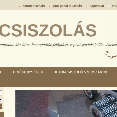
betoncsiszolás
ipari padló takaritás
kapcsolat
mob
CSISZOLÁS
tonpadló készítése, betonpadlók felújítása, repedésjavítás felületvédele
L
TEVÉKENYSÉGEK
BETONCSISZOLÓ SZERSZÁMOK