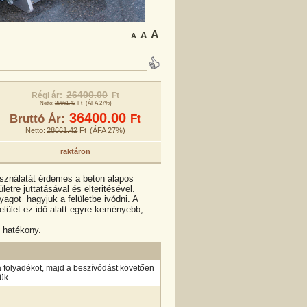
A
A
A
26400.00
Régi ár:
Ft
Netto:
28661.42
Ft
(ÁFA 27%)
36400.00
Bruttó Ár:
Ft
Netto:
28661.42
Ft
(ÁFA 27%)
raktáron
asználatát érdemes a beton alapos
etre juttatásával és elteritésével.
yagot hagyjuk a felületbe ivódni. A
felület ez idő alatt egyre keményebb,
 hatékony.
a folyadékot, majd a beszívódást követően
ük.