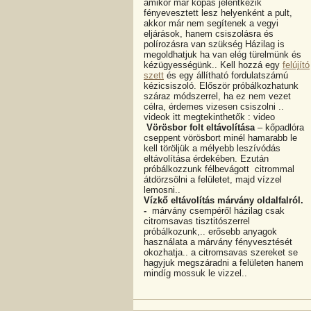
amikor már kopás jelentkezik
fényevesztett lesz helyenként a pult,
akkor már nem segítenek a vegyi
eljárások, hanem csiszolásra és
polírozásra van szükség Házilag is
megoldhatjuk ha van elég türelmünk és
kézügyességünk.. Kell hozzá egy
felújító
szett
és egy állítható fordulatszámú
kézicsiszoló. Először próbálkozhatunk
száraz módszerrel, ha ez nem vezet
célra, érdemes vizesen csiszolni ..
videok itt megtekinthetők : video
Vörösbor folt eltávolítása
– kőpadlóra
cseppent vörösbort minél hamarabb le
kell töröljük a mélyebb leszívódás
eltávolítása érdekében. Ezután
próbálkozzunk félbevágott citrommal
átdörzsölni a felületet, majd vízzel
lemosni..
Vízkő eltávolítás márvány oldalfalról.
-
márvány csempéről házilag csak
citromsavas tisztitószerrel
próbálkozunk,.. erősebb anyagok
használata a márvány fényvesztését
okozhatja.. a citromsavas szereket se
hagyjuk megszáradni a felületen hanem
mindíg mossuk le vizzel..