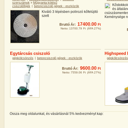
szerszámok
»
Műgyanta kötésű
Kőstokkoló
csiszolófejek
|
betoncsiszoló gépek - eszközök
és általán
Kiváló 3 lépésben polirozó kőfelújitó
csúszásmentesí
szett
Keménysége rug
17400.00
Bruttó Ár:
Ft
Netto:
13700.79
Ft
(ÁFA 27%)
Egytárcsás csiszoló
Highspeed 
gépkölcsönzés
|
betoncsiszoló gépek - eszközök
gépkölcsönzés
9600.00
Bruttó Ár:
Ft
Netto:
7559.06
Ft
(ÁFA 27%)
Ossza meg oldalunkat, és vásárlásnál 5% kedvezményt kap: