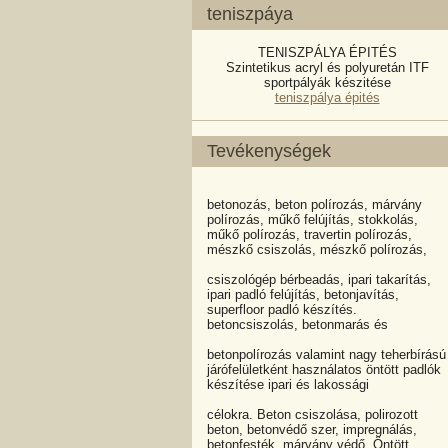
teniszpáya
TENISZPÁLYA ÉPITÉS
Szintetikus acryl és polyuretán ITF
sportpályák készitése
teniszpálya épités
Tevékenységek
betonozás, beton polírozás, márvány
polírozás, műkő felújítás, stokkolás,
műkő polírozás, travertin polírozás,
mészkő csiszolás, mészkő polírozás,
csiszológép bérbeadás, ipari takarítás,
ipari padló felújítás, betonjavítás,
superfloor padló készítés.
betoncsiszolás, betonmarás és
betonpolírozás valamint nagy teherbírású
járófelületként használatos öntött padlók
készítése ipari és lakossági
célokra. Beton csiszolása, polirozott
beton, betonvédő szer, impregnálás,
betonfesték, márvány védő, Öntött