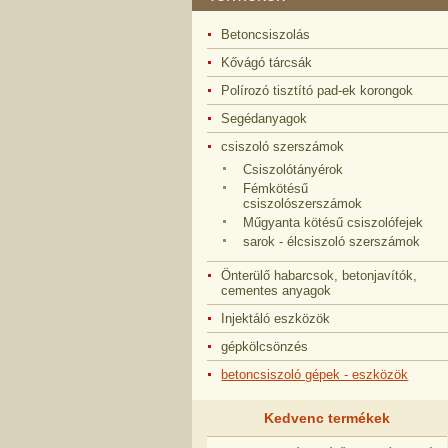
Betoncsiszolás
Kővágó tárcsák
Polírozó tisztító pad-ek korongok
Segédanyagok
csiszoló szerszámok
Csiszolótányérok
Fémkötésű
csiszolószerszámok
Műgyanta kötésű csiszolófejek
sarok - élcsiszoló szerszámok
Önterülő habarcsok, betonjavítók,
cementes anyagok
Injektáló eszközök
gépkölcsönzés
betoncsiszoló gépek - eszközök
Kedvenc termékek