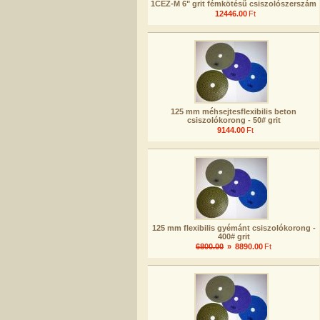
1CEZ-M 6" grit fémkötésű csiszolószerszám
12446.00
Ft
125 mm méhsejtesflexibilis beton
csiszolókorong - 50# grit
9144.00
Ft
125 mm flexibilis gyémánt csiszolókorong -
400# grit
6800.00
»
8890.00
Ft