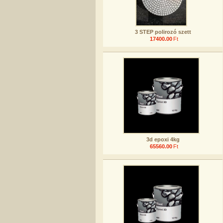
3 STEP polirozó szett
17400.00
Ft
3d epoxi 4kg
65560.00
Ft