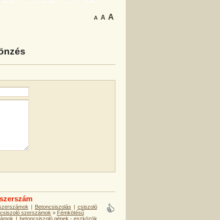
A
A
A
sönzés
 szerszám
 szerszámok
|
Betoncsiszolás
|
csiszoló
csiszoló szerszámok
»
Fémkötésű
zámok
|
betoncsiszoló gépek - eszközök