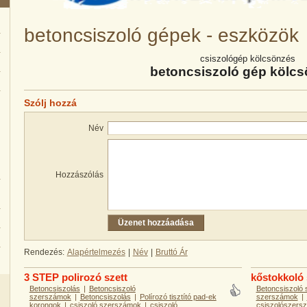
betoncsiszoló gépek - eszközök
csiszológép kölcsönzés
betoncsiszoló gép kölc
Szólj hozzá
Név
Hozzászólás
Rendezés:
Alapértelmezés
|
Név
|
Bruttó Ár
3 STEP polirozó szett
kőstokkoló
Betoncsiszolás
|
Betoncsiszoló
Betoncsiszoló
szerszámok
|
Betoncsiszolás
|
Polírozó tisztító pad-ek
szerszámok
|
korongok
|
csiszoló szerszámok
|
csiszoló
csiszolószers