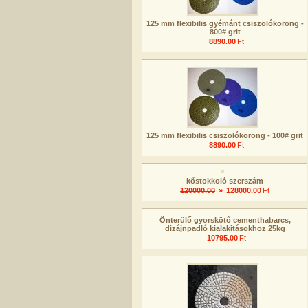
125 mm flexibilis gyémánt csiszolókorong -
800# grit
8890.00
Ft
125 mm flexibilis csiszolókorong - 100# grit
8890.00
Ft
kőstokkoló szerszám
120000.00
»
128000.00
Ft
Önterülő gyorskötő cementhabarcs,
dizájnpadló kialakitásokhoz 25kg
10795.00
Ft