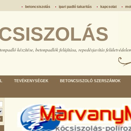
betoncsiszolás
ipari padló takaritás
kapcsolat
mob
CSISZOLÁS
tonpadló készítése, betonpadlók felújítása, repedésjavítás felületvédele
L
TEVÉKENYSÉGEK
BETONCSISZOLÓ SZERSZÁMOK