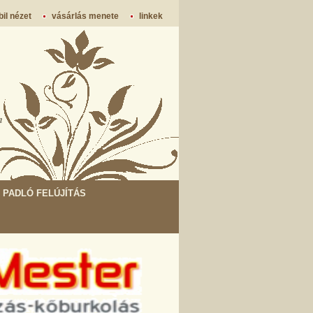
il nézet
vásárlás menete
linkek
m
PADLÓ FELÚJÍTÁS