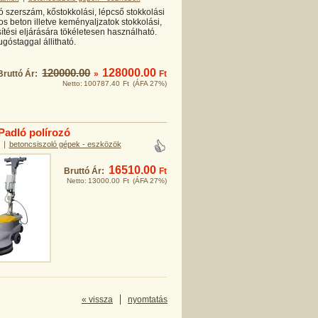
 szerszám, kőstokkolási, lépcső stokkolási
os beton illetve keményaljzatok stokkolási,
tési eljárására tökéletesen használható.
óstaggal állitható.
120000.00
128000.00
Bruttó Ár:
»
Ft
Netto:
100787.40
Ft
(ÁFA 27%)
Padló polírozó
|
betoncsiszoló gépek - eszközök
16510.00
Bruttó Ár:
Ft
Netto:
13000.00
Ft
(ÁFA 27%)
« vissza
nyomtatás