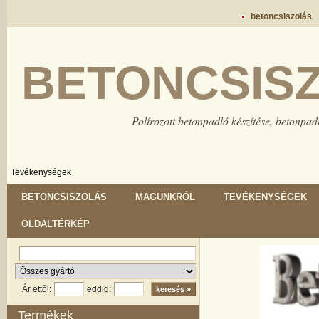
betoncsiszolás
BETONCSIS
Polírozott betonpadló készítése, betonpadl
Tevékenységek
BETONCSISZOLÁS
MAGUNKRÓL
TEVÉKENYSÉGEK
OLDALTÉRKÉP
Ár ettől:
eddig:
Termékek