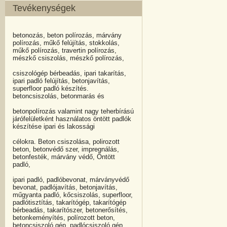
Tevékenységek
betonozás, beton polírozás, márvány
polírozás, műkő felújítás, stokkolás,
műkő polírozás, travertin polírozás,
mészkő csiszolás, mészkő polírozás,
csiszológép bérbeadás, ipari takarítás,
ipari padló felújítás, betonjavítás,
superfloor padló készítés.
betoncsiszolás, betonmarás és
betonpolírozás valamint nagy teherbírású
járófelületként használatos öntött padlók
készítése ipari és lakossági
célokra. Beton csiszolása, polirozott
beton, betonvédő szer, impregnálás,
betonfesték, márvány védő, Öntött
padló,
ipari padló, padlóbevonat, márványvédő
bevonat, padlójavítás, betonjavítás,
műgyanta padló, kőcsiszolás, superfloor,
padlótisztítás, takarítógép, takarítógép
bérbeadás, takarítószer, betonerősítés,
betonkeményítés, polírozott beton,
betoncsiszoló gép, padlócsiszoló gép