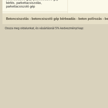
bérlés, parkettacsiszolás,
parkettacsiszoló gép
Betoncsiszolás - betoncsiszoló gép bérbeadás - beton polírozás - b
Ossza meg oldalunkat, és vásárlásnál 5% kedvezményt kap: