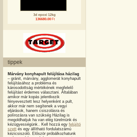
3d epoxi 12kg
136680.00
Ft
tippek
Márvány konyhapult felújítása házilag
– gránit, márvány, agglomerát konyhapult
felújításához a probléma és
károsodottság mértékének megfelelő
felújítást érdemes választani. Általában
amikor már kopás jelentkezik
fényevesztett lesz helyenként a pult,
akkor már nem segítenek a vegyi
eljárások, hanem csiszolásra és
polírozásra van szükség Házilag is
megoldhatjuk ha van elég türelmünk és
kézügyességünk.. Kell hozzá egy
felújító
szett
és egy állítható fordulatszámú
kézicsiszoló. Először próbálkozhatunk