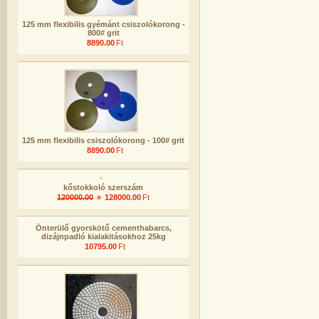
125 mm flexibilis gyémánt csiszolókorong -
800# grit
8890.00
Ft
125 mm flexibilis csiszolókorong - 100# grit
8890.00
Ft
kőstokkoló szerszám
120000.00
»
128000.00
Ft
Önterülő gyorskötő cementhabarcs,
dizájnpadló kialakitásokhoz 25kg
10795.00
Ft