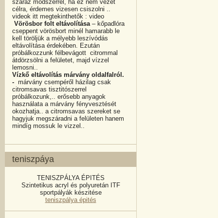
száraz módszerrel, ha ez nem vezet
célra, érdemes vizesen csiszolni ..
videok itt megtekinthetők : video
Vörösbor folt eltávolítása
– kőpadlóra
cseppent vörösbort minél hamarabb le
kell töröljük a mélyebb leszívódás
eltávolítása érdekében. Ezután
próbálkozzunk félbevágott citrommal
átdörzsölni a felületet, majd vízzel
lemosni..
Vízkő eltávolítás márvány oldalfalról.
-
márvány csempéről házilag csak
citromsavas tisztitószerrel
próbálkozunk,.. erősebb anyagok
használata a márvány fényvesztését
okozhatja.. a citromsavas szereket se
hagyjuk megszáradni a felületen hanem
mindíg mossuk le vizzel..
teniszpáya
TENISZPÁLYA ÉPITÉS
Szintetikus acryl és polyuretán ITF
sportpályák készitése
teniszpálya épités