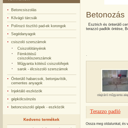
Betoncsiszolás
Betonozás
Kővágó tárcsák
Esztrich és önterülő cem
Polírozó tisztító pad-ek korongok
terazzó padlók öntése, B
Segédanyagok
csiszoló szerszámok
Csiszolótányérok
Fémkötésű
.
csiszolószerszámok
Műgyanta kötésű csiszolófejek
sarok - élcsiszoló szerszámok
Önterülő habarcsok, betonjavítók,
cementes anyagok
Injektáló eszközök
olajzáró műgyanta al
gépkölcsönzés
betoncsiszoló gépek - eszközök
Terazzo padló
Kedvenc termékek
Ossza meg oldalunkat, és 