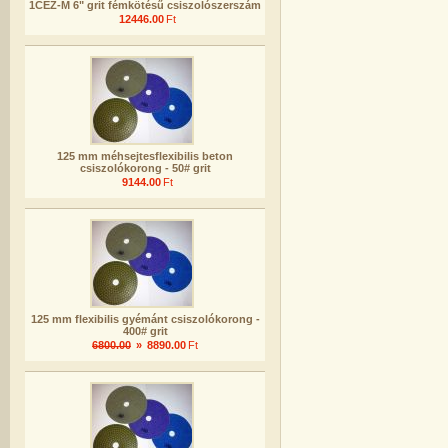
1CEZ-M 6" grit fémkötésű csiszolószerszám
12446.00
Ft
125 mm méhsejtesflexibilis beton
csiszolókorong - 50# grit
9144.00
Ft
125 mm flexibilis gyémánt csiszolókorong -
400# grit
6800.00
»
8890.00
Ft