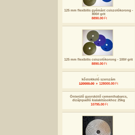
125 mm flexibilis gyémánt csiszolókorong -
800# grit
8890.00
Ft
125 mm flexibilis csiszolókorong - 100# grit
8890.00
Ft
kőstokkoló szerszám
120000.00
»
128000.00
Ft
Önterülő gyorskötő cementhabarcs,
dizájnpadló kialakitásokhoz 25kg
10795.00
Ft