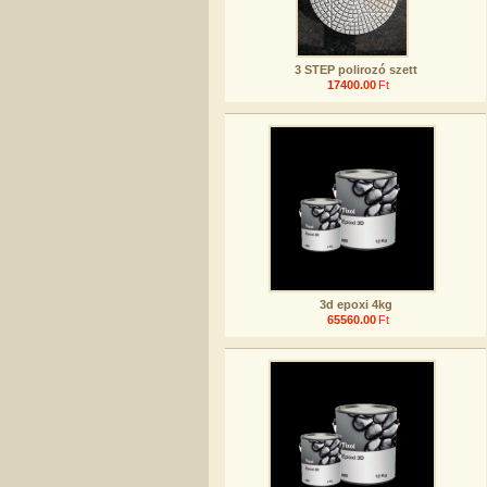
3 STEP polirozó szett
17400.00
Ft
3d epoxi 4kg
65560.00
Ft