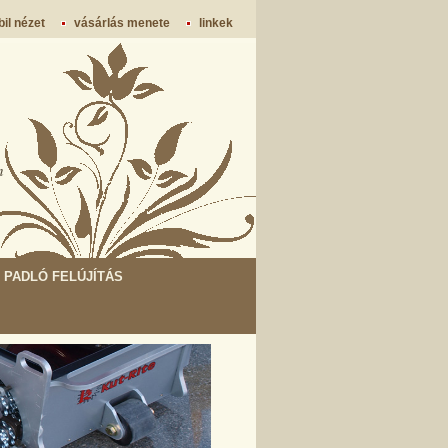
il nézet
vásárlás menete
linkek
m
PADLÓ FELÚJÍTÁS