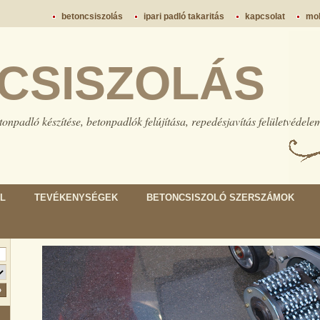
betoncsiszolás
ipari padló takaritás
kapcsolat
mob
CSISZOLÁS
tonpadló készítése, betonpadlók felújítása, repedésjavítás felületvédele
L
TEVÉKENYSÉGEK
BETONCSISZOLÓ SZERSZÁMOK