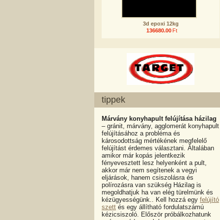
3d epoxi 12kg
136680.00
Ft
tippek
Márvány konyhapult felújítása házilag
– gránit, márvány, agglomerát konyhapult
felújításához a probléma és
károsodottság mértékének megfelelő
felújítást érdemes választani. Általában
amikor már kopás jelentkezik
fényevesztett lesz helyenként a pult,
akkor már nem segítenek a vegyi
eljárások, hanem csiszolásra és
polírozásra van szükség Házilag is
megoldhatjuk ha van elég türelmünk és
kézügyességünk.. Kell hozzá egy
felújító
szett
és egy állítható fordulatszámú
kézicsiszoló. Először próbálkozhatunk