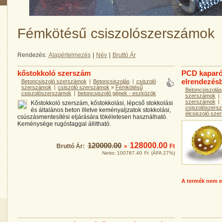
Fémkötésű csiszolószerszámok
Rendezés:
Alapértelmezés
|
Név
|
Bruttó Ár
kőstokkoló szerszám
PCD kaparó
elrendezés
Betoncsiszoló szerszámok
|
Betoncsiszolás
|
csiszoló
szerszámok
|
csiszoló szerszámok
»
Fémkötésű
Betoncsiszolás
csiszolószerszámok
|
betoncsiszoló gépek - eszközök
szerszámok
|
szerszámok
|
Kőstokkoló szerszám, kőstokkolási, lépcső stokkolási
csiszolószers
és általános beton illetve keményaljzatok stokkolási,
élcsiszoló sz
csúszásmentesítési eljárására tökéletesen használható.
Keménysége rugóstaggal állitható.
120000.00
128000.00
Bruttó Ár:
»
Ft
Netto:
100787.40
Ft
(ÁFA 27%)
A termék nem e