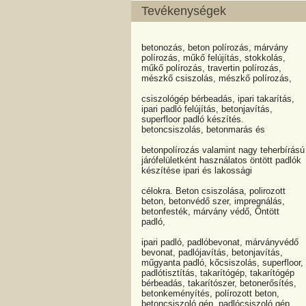
Tevékenységek
betonozás, beton polírozás, márvány
polírozás, műkő felújítás, stokkolás,
műkő polírozás, travertin polírozás,
mészkő csiszolás, mészkő polírozás,
csiszológép bérbeadás, ipari takarítás,
ipari padló felújítás, betonjavítás,
superfloor padló készítés.
betoncsiszolás, betonmarás és
betonpolírozás valamint nagy teherbírású
járófelületként használatos öntött padlók
készítése ipari és lakossági
célokra. Beton csiszolása, polirozott
beton, betonvédő szer, impregnálás,
betonfesték, márvány védő, Öntött
padló,
ipari padló, padlóbevonat, márványvédő
bevonat, padlójavítás, betonjavítás,
műgyanta padló, kőcsiszolás, superfloor,
padlótisztítás, takarítógép, takarítógép
bérbeadás, takarítószer, betonerősítés,
betonkeményítés, polírozott beton,
betoncsiszoló gép, padlócsiszoló gép