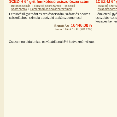
1CEZ-H 6" grit fémkötésű csiszolószerszám
1CEZ-M 6" 
Betoncsiszolás
|
csiszoló szerszámok
|
csiszoló
csiszoló szer
szerszámok
»
Fémkötésű csiszolószerszámok
csiszolószers
Fémkötésű gyémánt csiszolószerszám, száraz és nedves
Fémkötésű gyé
csiszoláshoz, szimpla trapézoid alakú szegmenssel
csiszoláshoz, 
közepes kemén
16446.00
Bruttó Ár:
Ft
Netto:
12949.61
Ft
(ÁFA 27%)
Ossza meg oldalunkat, és vásárlásnál 5% kedvezményt kap: