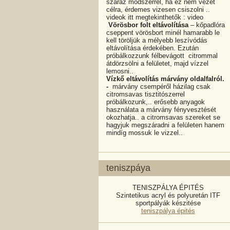
száraz módszerrel, ha ez nem vezet
célra, érdemes vizesen csiszolni ..
videok itt megtekinthetők : video
Vörösbor folt eltávolítása
– kőpadlóra
cseppent vörösbort minél hamarabb le
kell töröljük a mélyebb leszívódás
eltávolítása érdekében. Ezután
próbálkozzunk félbevágott citrommal
átdörzsölni a felületet, majd vízzel
lemosni..
Vízkő eltávolítás márvány oldalfalról.
-
márvány csempéről házilag csak
citromsavas tisztitószerrel
próbálkozunk,.. erősebb anyagok
használata a márvány fényvesztését
okozhatja.. a citromsavas szereket se
hagyjuk megszáradni a felületen hanem
mindíg mossuk le vizzel..
teniszpáya
TENISZPÁLYA ÉPITÉS
Szintetikus acryl és polyuretán ITF
sportpályák készitése
teniszpálya épités