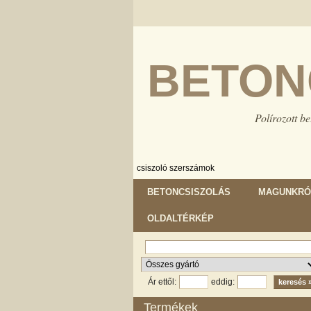
BETON
Polírozott be
csiszoló szerszámok
BETONCSISZOLÁS
MAGUNKRÓ
OLDALTÉRKÉP
Ár ettől:
eddig:
Termékek