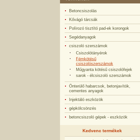
Betoncsiszolás
Kővágó tárcsák
Polírozó tisztító pad-ek korongok
Segédanyagok
csiszoló szerszámok
Csiszolótányérok
Fémkötésű
csiszolószerszámok
Műgyanta kötésű csiszolófejek
sarok - élcsiszoló szerszámok
Önterülő habarcsok, betonjavítók,
cementes anyagok
Injektáló eszközök
gépkölcsönzés
betoncsiszoló gépek - eszközök
Kedvenc termékek