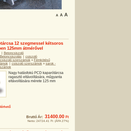
A
A
A
tárcsa 12 szegmessel kétsoros
ben 125mm átmérővel
|
Betoncsiszoló
Betoncsiszolás
|
csiszoló
csiszoló szerszámok
»
Fémkötésű
zámok
|
csiszoló szerszámok
»
sarok -
erszámok
Nagy hatásfokú PCD kaparótárcsa
ragasztó eltávolítására, műgyanta
eltávolítására mérete 125 mm
lérhető
31400.00
Bruttó Ár:
Ft
Netto:
24724.41
Ft
(ÁFA 27%)