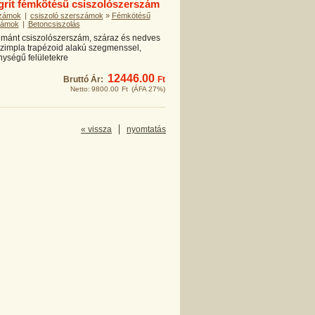
grit fémkötésű csiszolószerszám
számok
|
csiszoló szerszámok
»
Fémkötésű
zámok
|
Betoncsiszolás
mánt csiszolószerszám, száraz és nedves
szimpla trapézoid alakú szegmenssel,
ységű felületekre
12446.00
Bruttó Ár:
Ft
Netto:
9800.00
Ft
(ÁFA 27%)
« vissza
nyomtatás