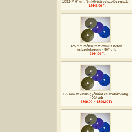
1CEZ-M 6" grit fémkötésű csiszolószerszám
12446.00
Ft
125 mm méhsejtesflexibilis beton
csiszolókorong - 50# grit
9144.00
Ft
125 mm flexibilis gyémánt csiszolókorong -
400# grit
6800.00
»
8890.00
Ft