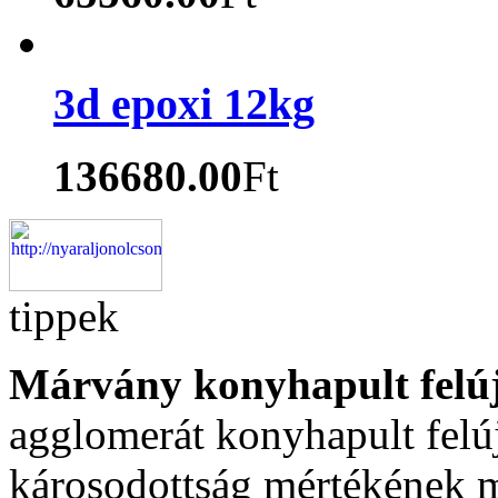
3d epoxi 12kg
136680.00
Ft
tippek
Márvány konyhapult felúj
agglomerát konyhapult felú
károsodottság mértékének me