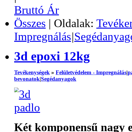
Bruttó Ár
Összes
| Oldalak:
Tevéke
Impregnálás
|
Segédanyag
3d epoxi 12kg
Tevékenységek
»
Felületvédelem - Impregnálás
|
p
bevonatok
|
Segédanyagok
Két komponensű nagy e