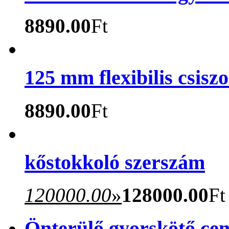
8890.00
Ft
125 mm flexibilis csisz
8890.00
Ft
kőstokkoló szerszám
120000.00
»
128000.00
Ft
Önterülő gyorskötő ce