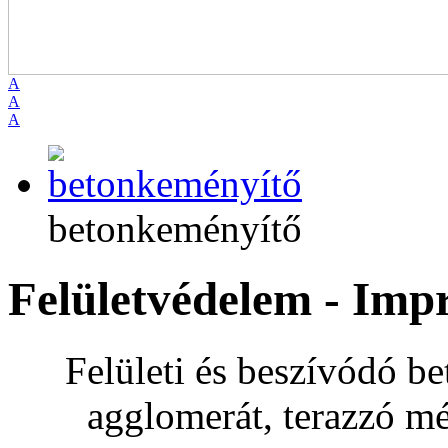
A
A
A
betonkeményítő
Felületvédelem - Imp
Felületi és beszívódó b
agglomerát, terazzó m