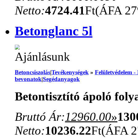
Netto:
4724.41
Ft
(ÁFA 2
Betonglanc 5l
Betoncsiszolás
|
Tevékenységek
»
Felületvédelem -
bevonatok
|
Segédanyagok
Betontisztító ápoló folya
Bruttó Ár:
12960.00
»
130
Netto:
10236.22
Ft
(ÁFA 