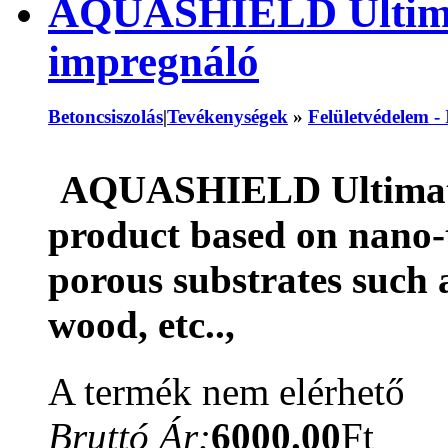
AQUASHIELD Ultimat
impregnáló
Betoncsiszolás
|
Tevékenységek
»
Felületvédelem -
AQUASHIELD Ultima
product based on nano-
porous substrates such a
wood, etc..,
A termék nem elérhető
Bruttó Ár:
6000.00
Ft