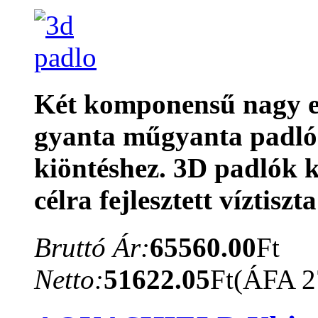
Két komponensű nagy e
gyanta műgyanta padló 
kiöntéshez. 3D padlók ki
célra fejlesztett víztis
Bruttó Ár:
65560.00
Ft
Netto:
51622.05
Ft
(ÁFA 