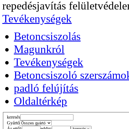
repedésjavítás felületvédel
Tevékenységek
Betoncsiszolás
Magunkról
Tevékenységek
Betoncsiszoló szerszámo
padló felújítás
Oldaltérkép
keresés
Gyártó
Ár ettől:
eddig: