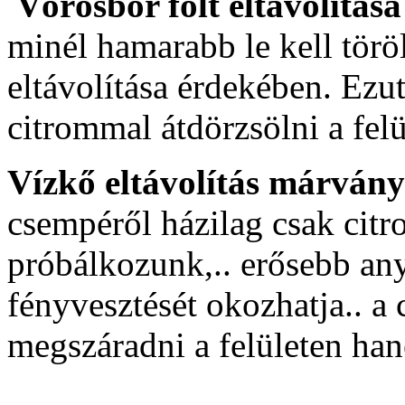
Vörösbor folt eltávolítása
minél hamarabb le kell törö
eltávolítása érdekében. Ez
citrommal átdörzsölni a felü
Vízkő eltávolítás márvány 
csempéről házilag csak citro
próbálkozunk,.. erősebb an
fényvesztését okozhatja.. a
megszáradni a felületen ha