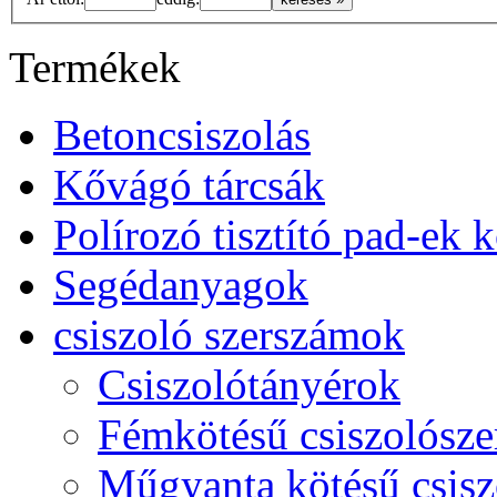
Termékek
Betoncsiszolás
Kővágó tárcsák
Polírozó tisztító pad-ek
Segédanyagok
csiszoló szerszámok
Csiszolótányérok
Fémkötésű csiszolósz
Műgyanta kötésű csisz