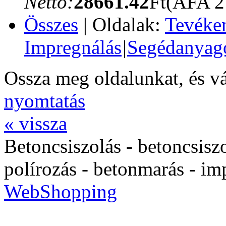
Netto:
28661.42
Ft
(ÁFA 
Összes
| Oldalak:
Tevéke
Impregnálás
|
Segédanyag
Ossza meg oldalunkat, és v
nyomtatás
« vissza
Betoncsiszolás - betoncsisz
polírozás - betonmarás - im
WebShopping