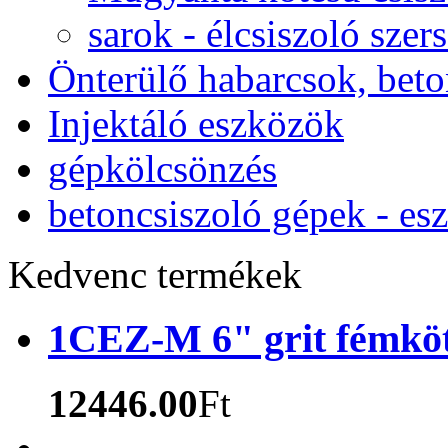
sarok - élcsiszoló sze
Önterülő habarcsok, bet
Injektáló eszközök
gépkölcsönzés
betoncsiszoló gépek - es
Kedvenc termékek
1CEZ-M 6" grit fémköt
12446.00
Ft