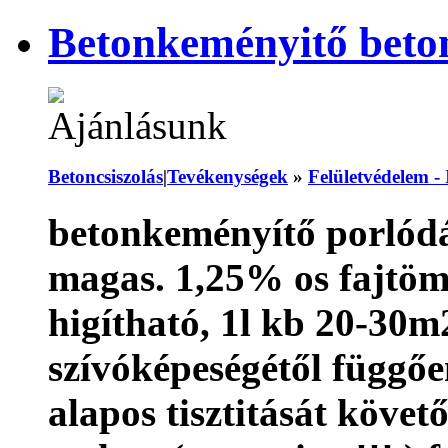
Betonkeményitő beton
Betoncsiszolás
|
Tevékenységek
»
Felületvédelem -
betonkeményítő porlódás
magas. 1,25% os fajtöme
higítható, 1l kb 20-30m2
szívóképeségétől függőe
alapos tisztitását követ