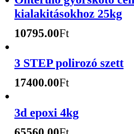
kialakitásokhoz 25kg
10795.00
Ft
3 STEP polirozó szett
17400.00
Ft
3d epoxi 4kg
65560.00
Ft