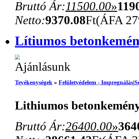
Bruttó Ár:
11500.00
»
119
Netto:
9370.08
Ft
(ÁFA 2
Lítiumos betonkemén
Tevékenységek
»
Felületvédelem - Impregnálás
|
S
Lithiumos betonkeményí
Bruttó Ár:
26400.00
»
364