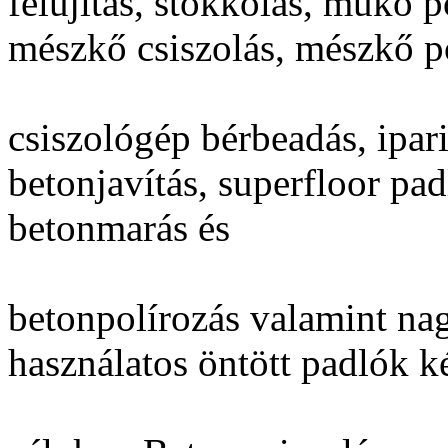
felújítás, stokkolás, műkő po
mészkő csiszolás, mészkő po
csiszológép bérbeadás, ipari 
betonjavítás, superfloor pad
betonmarás és
betonpolírozás valamint nag
használatos öntött padlók ké